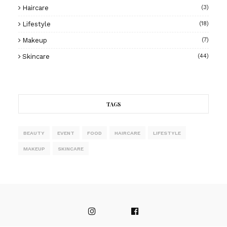
Haircare
(3)
Lifestyle
(18)
Makeup
(7)
Skincare
(44)
TAGS
BEAUTY
EVENT
FOOD
HAIRCARE
LIFESTYLE
MAKEUP
SKINCARE