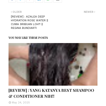
OLDER
NEWER
[REVIEW] : AZALEA DEEP
HYDRATION ROSE WATER ||
CUMA 9RIBUAN LOH?! ||
REGINA BUNDIARTI
YOU MAY LIKE THESE POSTS
[REVIEW] : YANG KATANYA BEST SHAMPOO
& CONDITIONER NIH!!
May 24, 2025