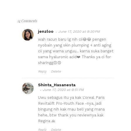
14 Comments
jenzloo
June 17, 2020 at 9:30 PM
wah racun baru lg nih cii😂😂 pengen
nyobain yang skin plumping + anti aging
cii yang warna unguu.. karna suka banget
sama hyaluronic acid❤️ Thanks ya ci for
sharingg😍😍
Reply
Delete
Shinta_Hasanesta
June 17, 2020 at 9:51 PM
Uwu sebagus itu ya kak L'oreal Paris
Revitalift Pro-Youth Face -nya, jadi
bingung nih kak mau beli yang mana
hehe, btw thank you reviewnya kak
Regina 🙏
Reply
Delete