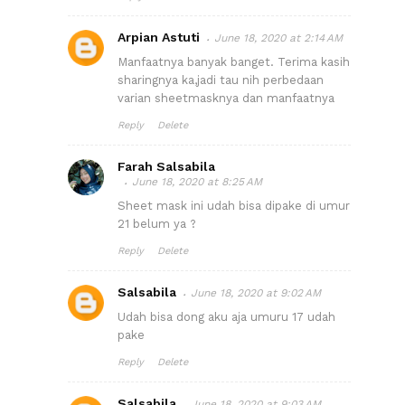
Arpian Astuti
June 18, 2020 at 2:14 AM
Manfaatnya banyak banget. Terima kasih
sharingnya ka,jadi tau nih perbedaan
varian sheetmasknya dan manfaatnya
Reply
Delete
Farah Salsabila
June 18, 2020 at 8:25 AM
Sheet mask ini udah bisa dipake di umur
21 belum ya ?
Reply
Delete
Salsabila
June 18, 2020 at 9:02 AM
Udah bisa dong aku aja umuru 17 udah
pake
Reply
Delete
Salsabila
June 18, 2020 at 9:03 AM