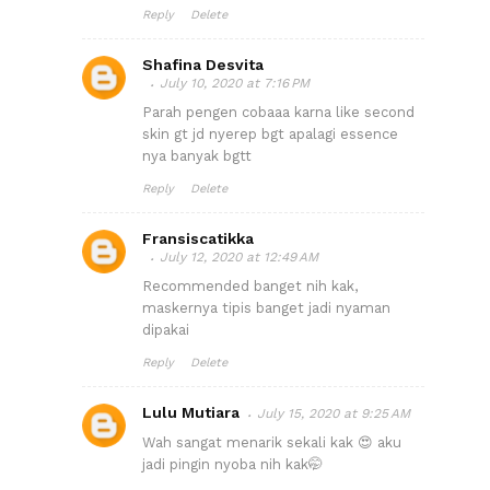
Reply
Delete
Shafina Desvita
July 10, 2020 at 7:16 PM
Parah pengen cobaaa karna like second
skin gt jd nyerep bgt apalagi essence
nya banyak bgtt
Reply
Delete
Fransiscatikka
July 12, 2020 at 12:49 AM
Recommended banget nih kak,
maskernya tipis banget jadi nyaman
dipakai
Reply
Delete
Lulu Mutiara
July 15, 2020 at 9:25 AM
Wah sangat menarik sekali kak 😍 aku
jadi pingin nyoba nih kak🤭