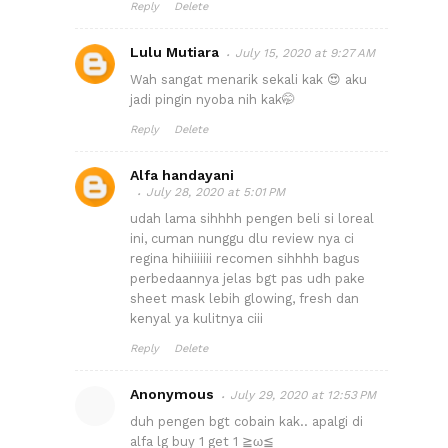
Reply
Delete
Lulu Mutiara
July 15, 2020 at 9:27 AM
Wah sangat menarik sekali kak 😍 aku
jadi pingin nyoba nih kak🤭
Reply
Delete
Alfa handayani
July 28, 2020 at 5:01 PM
udah lama sihhhh pengen beli si loreal
ini, cuman nunggu dlu review nya ci
regina hihiiiiiii recomen sihhhh bagus
perbedaannya jelas bgt pas udh pake
sheet mask lebih glowing, fresh dan
kenyal ya kulitnya ciii
Reply
Delete
Anonymous
July 29, 2020 at 12:53 PM
duh pengen bgt cobain kak.. apalgi di
alfa lg buy 1 get 1 ≧ω≦