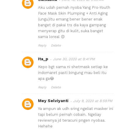
Aku udah pernah nyoba Yang Pro-Youth
Face Mask Skin Plumping + Anti Aging
(ungu)itu emang bener bener enak
banget di pakai trs dia kaya gampang
menyerap gitu di kulit, suka banget
sama loreal 😍
Reply
Delete
Ita_p
June 30, 2020 at 9:41 PM
Kepo bgt sama ni shetmask setiap ke
indomaret pasti bingung mau beli itu
apa ga😂
Reply
Delete
Mey Selviyanti
July 9, 2020 at 8:59 PM
Ya ampun ak udh sring ngeliat masker ini
tapi belum pernah cobain. Ngeliay
reviewnya jd teracuni pngen nyobaa.
Hehehe