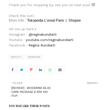
Thank you for stopping by, see you on next post 🔜
Check this out⤵
More Info :
Tokopedia L'oreal Paris
&
Shopee
Hit me up here↴
Instagram :
@reginabundiarti
Youtube :
youtube.com/reginabundiarti
Facebook :
Regina Bundiarti
BEAUTY
SKINCARE
OLDER
NEWER
[REVIEW] : BIODERMA BLUE
CARE PACKAGE || APA SIH
ITU?!
YOU MAY LIKE THESE POSTS