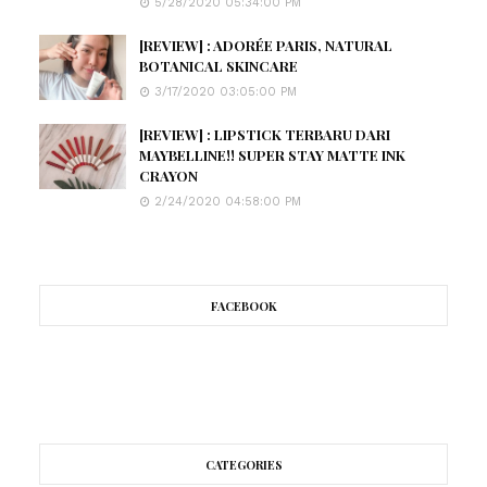
5/28/2020 05:34:00 PM
[REVIEW] : ADORÉE PARIS, NATURAL
BOTANICAL SKINCARE
3/17/2020 03:05:00 PM
[REVIEW] : LIPSTICK TERBARU DARI
MAYBELLINE!! SUPER STAY MATTE INK
CRAYON
2/24/2020 04:58:00 PM
FACEBOOK
CATEGORIES