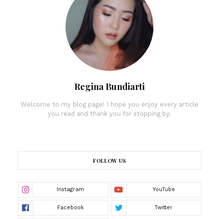
Regina Bundiarti
Welcome to my blog page! I hope you enjoy every article
you read and thank you for stopping by.
FOLLOW US